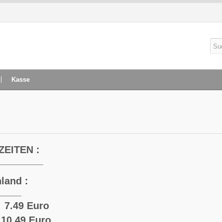
Kasse
EITEN :
________
land :
____
 7.49 Euro
 10.49 Euro