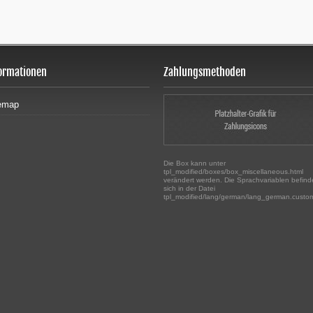
ormationen
Zahlungsmethoden
emap
Die Box kann unter
tpl_modified/boxes/box_miscellaneous.html
verändert werden. Die Sprachvariablen befin
sich in der Datei
tpl_modified/lang/german/lang_german.custo